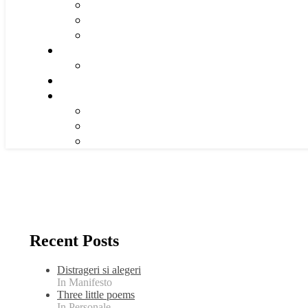
Recent Posts
Distrageri si alegeri
In Manifesto
Three little poems
In Personale