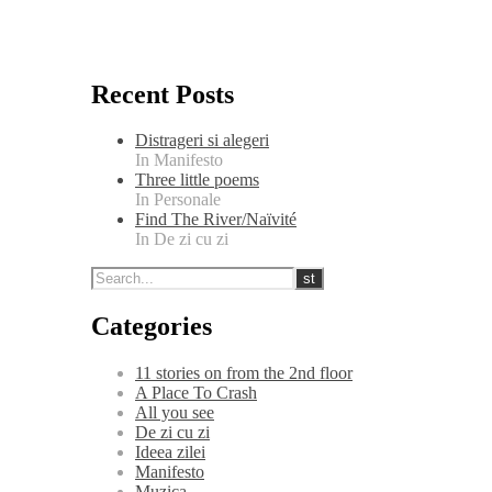
Recent Posts
Distrageri si alegeri
In Manifesto
Three little poems
In Personale
Find The River/Naïvité
In De zi cu zi
Categories
11 stories on from the 2nd floor
A Place To Crash
All you see
De zi cu zi
Ideea zilei
Manifesto
Muzica