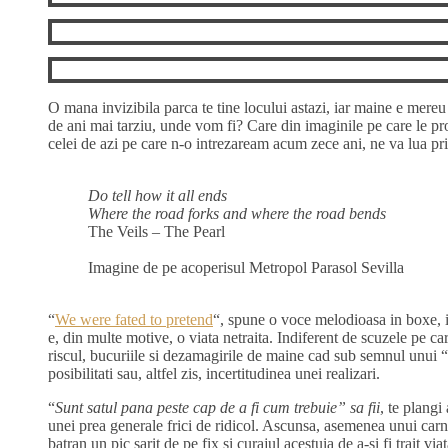
O mana invizibila parca te tine locului astazi, iar maine e mereu
de ani mai tarziu, unde vom fi? Care din imaginile pe care le pro
celei de azi pe care n-o intrezaream acum zece ani, ne va lua pr
Do tell how it all ends
Where the road forks and where the road bends
The Veils – The Pearl
Imagine de pe acoperisul Metropol Parasol Sevilla
“
We were fated to pretend
“, spune o voce melodioasa in boxe, in
e, din multe motive, o viata netraita. Indiferent de scuzele pe care
riscul, bucuriile si dezamagirile de maine cad sub semnul unui 
posibilitati sau, altfel zis, incertitudinea unei realizari.
“
Sunt satul pana peste cap de a fi cum trebuie” sa fii
, te plangi
unei prea generale frici de ridicol. Ascunsa, asemenea unui carne
batran un pic sarit de pe fix si curajul acestuia de a-si fi trait 