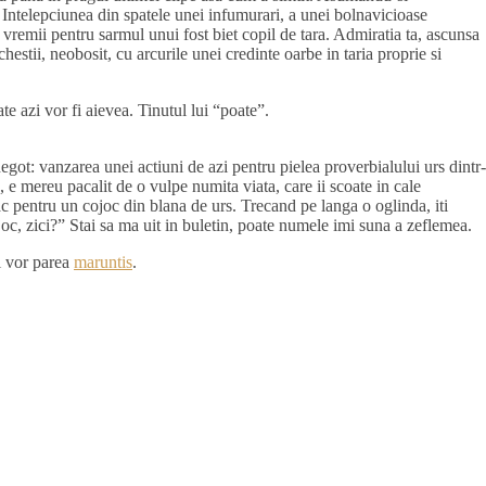
. Intelepciunea din spatele unei infumurari, a unei bolnavicioase
 vremii pentru sarmul unui fost biet copil de tara. Admiratia ta, ascunsa
estii, neobosit, cu arcurile unei credinte oarbe in taria proprie si
e azi vor fi aievea. Tinutul lui “poate”.
ot: vanzarea unei actiuni de azi pentru pielea proverbialului urs dintr-
 e mereu pacalit de o vulpe numita viata, care ii scoate in cale
 ac pentru un cojoc din blana de urs. Trecand pe langa o oglinda, iti
oc, zici?” Stai sa ma uit in buletin, poate numele imi suna a zeflemea.
ti vor parea
maruntis
.