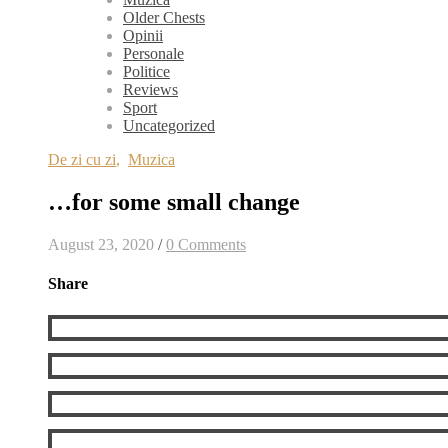
Older Chests
Opinii
Personale
Politice
Reviews
Sport
Uncategorized
De zi cu zi
,
Muzica
…for some small change
August 23, 2020
/
0 Comments
Share