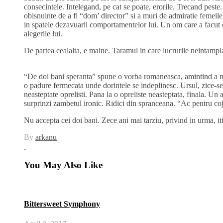
consecintele. Intelegand, pe cat se poate, erorile. Trecand peste
obisnuinte de a fi “dom’ director” si a muri de admiratie femeile
in spatele dezavuarii comportamentelor lui. Un om care a facut ch
alegerile lui.
De partea cealalta, e maine. Taramul in care lucrurile neintamplat
“De doi bani speranta” spune o vorba romaneasca, amintind a neg
o padure fermecata unde dorintele se indeplinesc. Ursul, zice-se,
neasteptate oprelisti. Pana la o opreliste neasteptata, finala. Un
surprinzi zambetul ironic. Ridici din spranceana. “Ac pentru coj
Nu accepta cei doi bani. Zece ani mai tarziu, privind in urma, i
By
arkanu
You May Also Like
Bittersweet Symphony