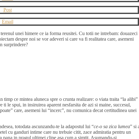
Post
Email
 terenul unei himere ce ia forma reusitei. Cu totii ne intrebam: douazeci
iectam despre noi se vor adeveri si care va fi realitatea care, asemeni
in surprindere?
 timp ce mintea aluneca spre o crunta realizare: o viata traita “la alibi”
 ti le spui, in insiruirea aparent nesfarsita de azi si maine, succesul,
“poate” care, asemeni lui “incerc”, nu comunica decat certitudinea unei
 adesea, totodata ascunzandu-te la adapostul lui “
ce-o sa zica lumea
” si 
tel cu ganduri intime care nu trebuie citit, zace admiratia pentru un
viata pana in pragul ultimei clipe asa cum a simtit. Asumandu-si