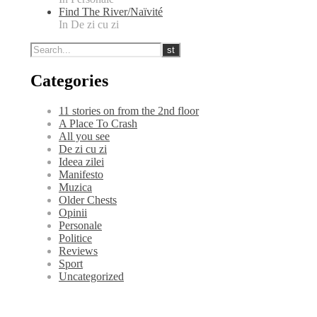
Find The River/Naïvité
In De zi cu zi
Categories
11 stories on from the 2nd floor
A Place To Crash
All you see
De zi cu zi
Ideea zilei
Manifesto
Muzica
Older Chests
Opinii
Personale
Politice
Reviews
Sport
Uncategorized