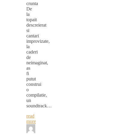
crunta
De
la
topait
descreierat
si
cantari
improvizate,
la
caderi
de
neimaginat,
as
fi
putut
construi
o
compilatie,
un
soundtrack…
read
more