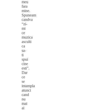
meu
fara
mine.
Spuneam
candva
“zi-
mi
ce
muzica
asculti
ca
sa-
ti
spui
cine
esti”.
Dar
ce
se
intampla
atunci
cand
nu
mai
ai