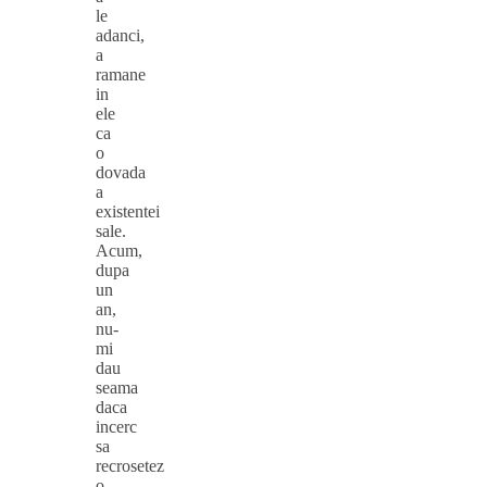
le
adanci,
a
ramane
in
ele
ca
o
dovada
a
existentei
sale.
Acum,
dupa
un
an,
nu-
mi
dau
seama
daca
incerc
sa
recrosetez
o