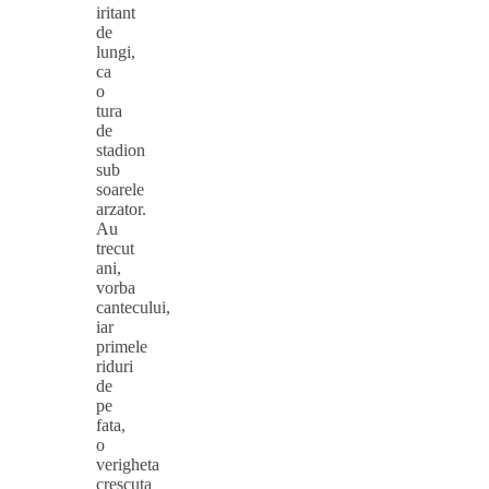
iritant
de
lungi,
ca
o
tura
de
stadion
sub
soarele
arzator.
Au
trecut
ani,
vorba
cantecului,
iar
primele
riduri
de
pe
fata,
o
verigheta
crescuta