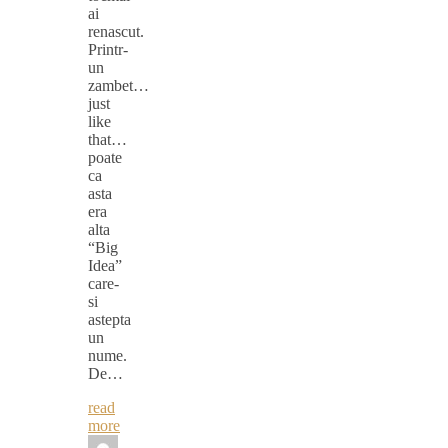
ai
renascut.
Printr-
un
zambet…
just
like
that…
poate
ca
asta
era
alta
“Big
Idea”
care-
si
astepta
un
nume.
De…
read
more