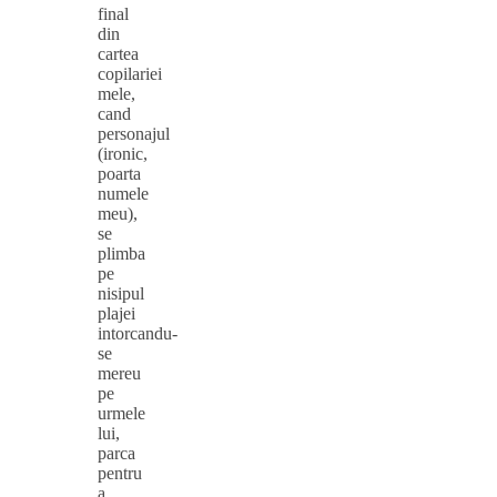
final
din
cartea
copilariei
mele,
cand
personajul
(ironic,
poarta
numele
meu),
se
plimba
pe
nisipul
plajei
intorcandu-
se
mereu
pe
urmele
lui,
parca
pentru
a