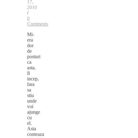
17,
2010
/
0
Comments
Mi-
era
dor
de
posturi
ca
asta.
Il
incep,
fara
sa
stiu
unde
voi
ajunge
cu
el.
Asta
conteaza