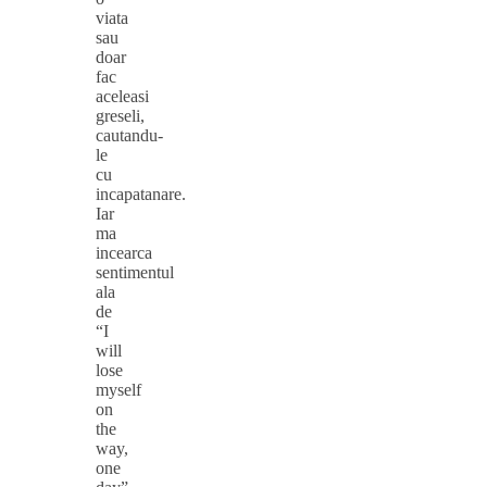
viata
sau
doar
fac
aceleasi
greseli,
cautandu-
le
cu
incapatanare.
Iar
ma
incearca
sentimentul
ala
de
“I
will
lose
myself
on
the
way,
one