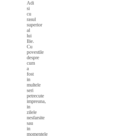
Adi
si
cu
rasul
superior
al
lui
Ilie.
Cu
povestile
despre
cum
a
fost
in
multele
seri
petrecute
impreuna,
in
zilele
nesfarsite
sau
in
momentele