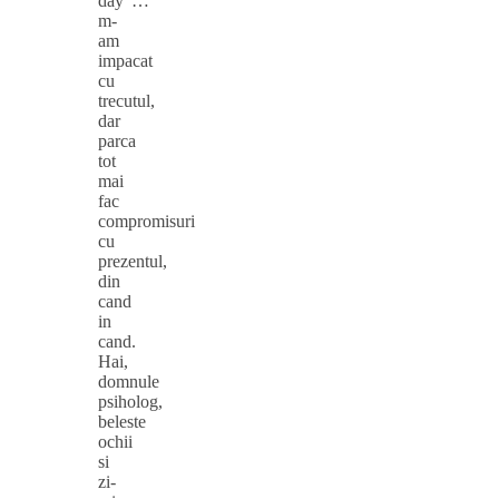
day”…
m-
am
impacat
cu
trecutul,
dar
parca
tot
mai
fac
compromisuri
cu
prezentul,
din
cand
in
cand.
Hai,
domnule
psiholog,
beleste
ochii
si
zi-