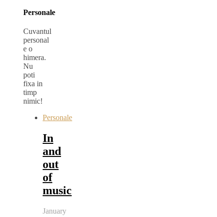
Personale
Cuvantul
personal
e o
himera.
Nu
poti
fixa in
timp
nimic!
Personale
In
and
out
of
music
January