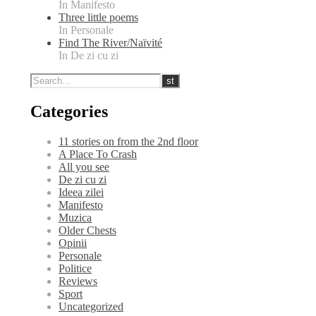
In Manifesto
Three little poems
In Personale
Find The River/Naïvité
In De zi cu zi
Categories
11 stories on from the 2nd floor
A Place To Crash
All you see
De zi cu zi
Ideea zilei
Manifesto
Muzica
Older Chests
Opinii
Personale
Politice
Reviews
Sport
Uncategorized