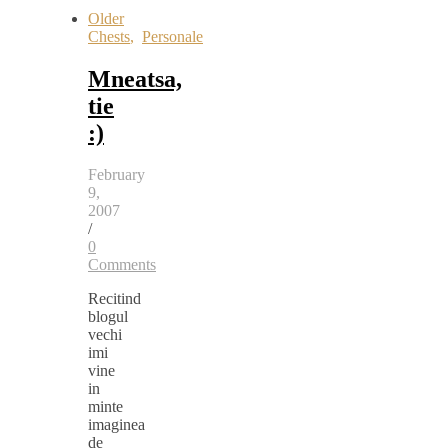
Older
Chests
,
Personale
Mneatsa,
tie
:)
February
9,
2007
/
0
Comments
Recitind
blogul
vechi
imi
vine
in
minte
imaginea
de