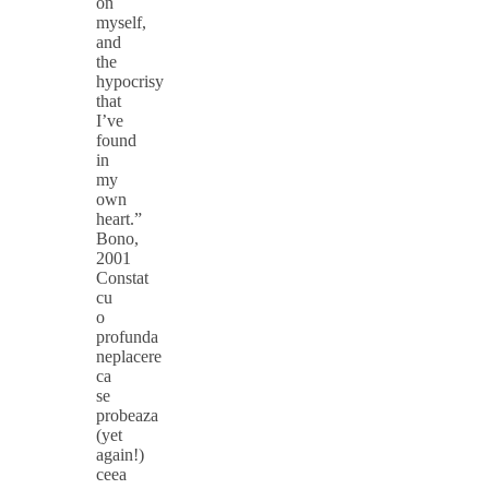
on
myself,
and
the
hypocrisy
that
I’ve
found
in
my
own
heart.”
Bono,
2001
Constat
cu
o
profunda
neplacere
ca
se
probeaza
(yet
again!)
ceea