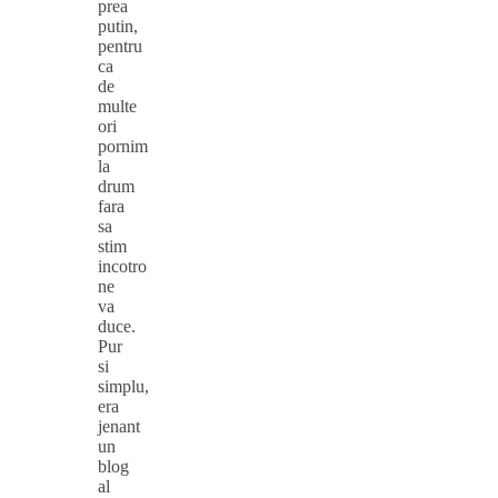
prea
putin,
pentru
ca
de
multe
ori
pornim
la
drum
fara
sa
stim
incotro
ne
va
duce.
Pur
si
simplu,
era
jenant
un
blog
al