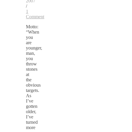
2007
/
1
Comment
Motto:
“When
you
are
younger,
man,
you
throw
stones
at
the
obvious
targets.
As
I’ve
gotten
older,
I’ve
turned
more