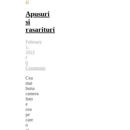
zi
Apusuri
si
rasarituri
February
1,
2022
/
0
Comments
Cea
mai
buna
camera
foto
e
cea
pe
care
o