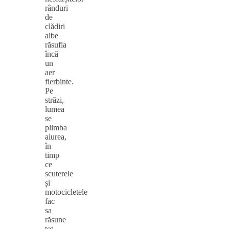
rânduri
de
clădiri
albe
răsufla
încă
un
aer
fierbinte.
Pe
străzi,
lumea
se
plimba
aiurea,
în
timp
ce
scuterele
și
motocicletele
fac
sa
răsune
tot