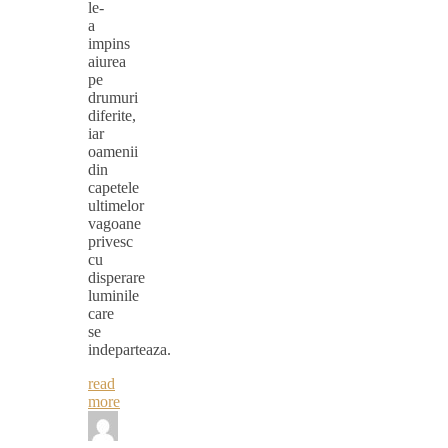
le-
a
impins
aiurea
pe
drumuri
diferite,
iar
oamenii
din
capetele
ultimelor
vagoane
privesc
cu
disperare
luminile
care
se
indeparteaza.
read
more