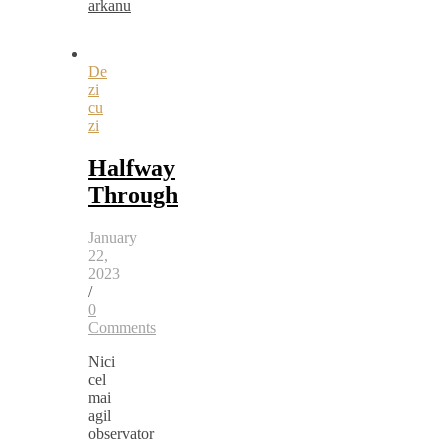
arkanu
De
zi
cu
zi
Halfway
Through
January
22,
2023
/
0
Comments
Nici
cel
mai
agil
observator