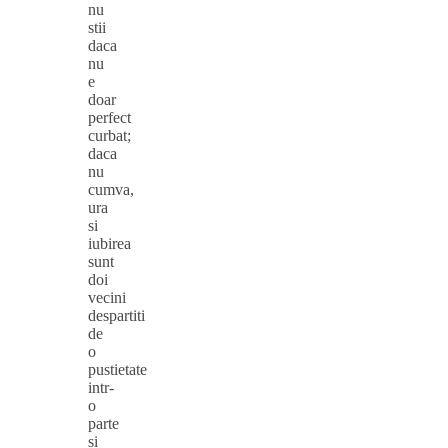
nu
stii
daca
nu
e
doar
perfect
curbat;
daca
nu
cumva,
ura
si
iubirea
sunt
doi
vecini
despartiti
de
o
pustietate
intr-
o
parte
si