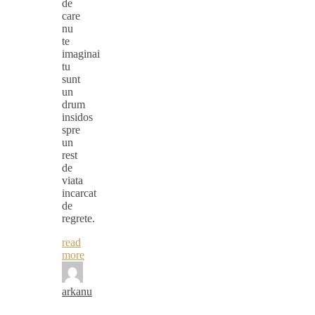
de
care
nu
te
imaginai
tu
sunt
un
drum
insidos
spre
un
rest
de
viata
incarcat
de
regrete.
read
more
arkanu