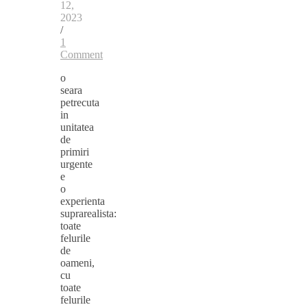
12,
2023
/
1
Comment
o
seara
petrecuta
in
unitatea
de
primiri
urgente
e
o
experienta
suprarealista:
toate
felurile
de
oameni,
cu
toate
felurile