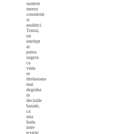
suntem
mereu
constienti
si
analitici.
Totusi,
un
intelept
ar
putea
sugera
ca
viata
se
desfasoara
mai
degraba
in
deciziile
banale,
ca
una
luata
intre
textele