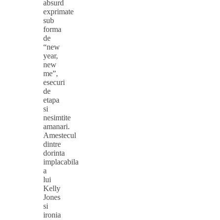
absurd
exprimate
sub
forma
de
“new
year,
new
me”,
esecuri
de
etapa
si
nesimtite
amanari.
Amestecul
dintre
dorinta
implacabila
a
lui
Kelly
Jones
si
ironia