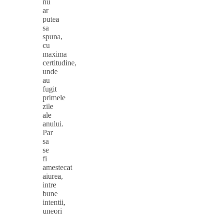
nu
ar
putea
sa
spuna,
cu
maxima
certitudine,
unde
au
fugit
primele
zile
ale
anului.
Par
sa
se
fi
amestecat
aiurea,
intre
bune
intentii,
uneori