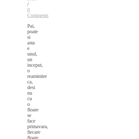
/
0
Comments
Pai,
poate
si
asta
e
unul,
un
inceput,
o
reamintire
ca,
desi
nu
cu
o
floare
se
face
primavara,
fiecare
floare