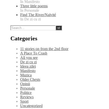
In Manifesto
Three little poems
In Personale
Find The River/Naïvité
In De zi cu zi
Categories
11 stories on from the 2nd floor
A Place To Crash
All you see
De zi cu zi
Ideea zilei
Manifesto
Muzica
Older Chests
Opinii
Personale
Politice
Reviews
Sport
Uncategorized