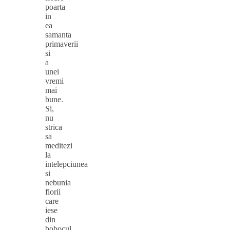
poarta
in
ea
samanta
primaverii
si
a
unei
vremi
mai
bune.
Si,
nu
strica
sa
meditezi
la
intelepciunea
si
nebunia
florii
care
iese
din
bobocul