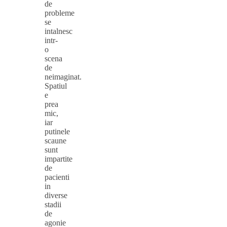
de
probleme
se
intalnesc
intr-
o
scena
de
neimaginat.
Spatiul
e
prea
mic,
iar
putinele
scaune
sunt
impartite
de
pacienti
in
diverse
stadii
de
agonie