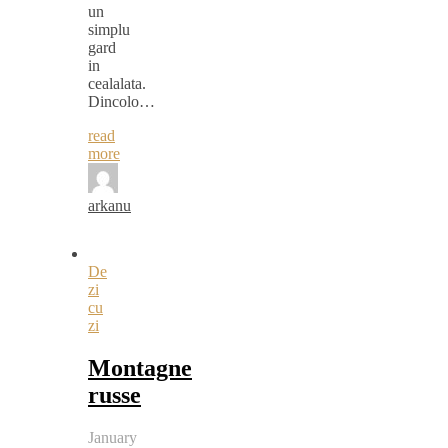
un
simplu
gard
in
cealalata.
Dincolo…
read
more
arkanu
De
zi
cu
zi
Montagne
russe
January