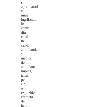
si
apartinatori
cu
mine
ingrijorate.
In
centru,
din
cand
in
cand,
ambulantieri
si
medici
de
ambulanta
imping
targi;
pe
ele,
o
expozitie
efemera
de
haluri