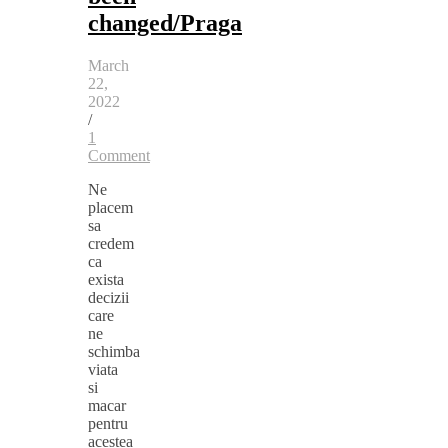
changed/Praga
March
22,
2022
/
1
Comment
Ne
placem
sa
credem
ca
exista
decizii
care
ne
schimba
viata
si
macar
pentru
acestea