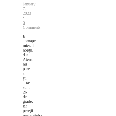
January
7,
2023
/
0
Comments
E
aproape
miezul
nopții,
dar
Atena
nu
pare
a
ști
asta:
sunt
26
de
grade,
iar
pereții
nesfârșitelor