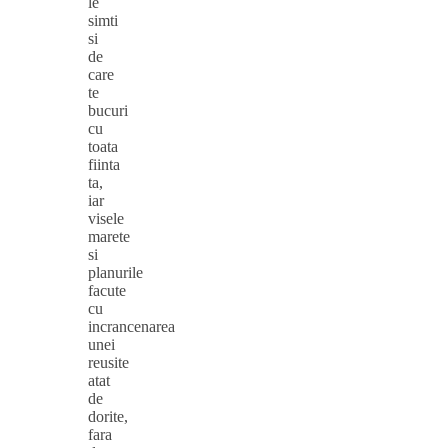
le
simti
si
de
care
te
bucuri
cu
toata
fiinta
ta,
iar
visele
marete
si
planurile
facute
cu
incrancenarea
unei
reusite
atat
de
dorite,
fara