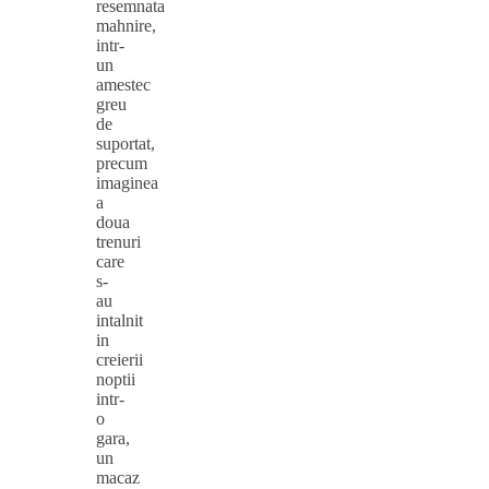
resemnata
mahnire,
intr-
un
amestec
greu
de
suportat,
precum
imaginea
a
doua
trenuri
care
s-
au
intalnit
in
creierii
noptii
intr-
o
gara,
un
macaz