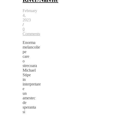
February
4,
2023
/
0
Comments
Enorma
melancolie
pe
care
o
strecoara
Michael
Stipe
in
interpretare
e
un
amestec
de
speranta
si