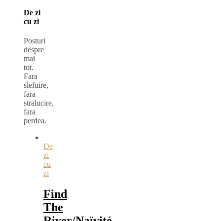
De zi
cu zi
Posturi
despre
mai
tot.
Fara
slefuire,
fara
stralucire,
fara
perdea.
De
zi
cu
zi
Find
The
River/Naïvité