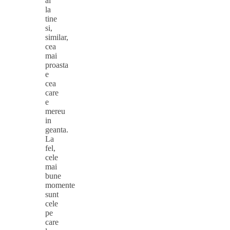
ai
la
tine
si,
similar,
cea
mai
proasta
e
cea
care
e
mereu
in
geanta.
La
fel,
cele
mai
bune
momente
sunt
cele
pe
care