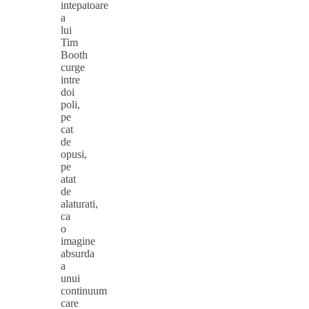
intepatoare
a
lui
Tim
Booth
curge
intre
doi
poli,
pe
cat
de
opusi,
pe
atat
de
alaturati,
ca
o
imagine
absurda
a
unui
continuum
care