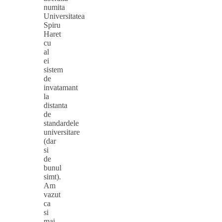
numita
Universitatea
Spiru
Haret
cu
al
ei
sistem
de
invatamant
la
distanta
de
standardele
universitare
(dar
si
de
bunul
simt).
Am
vazut
ca
si
mai