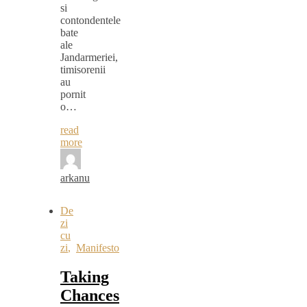
si
contondentele
bate
ale
Jandarmeriei,
timisorenii
au
pornit
o…
read
more
arkanu
De
zi
cu
zi
,
Manifesto
Taking
Chances