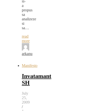
si-
a
propus
sa
analizeze
si
sa…
read
more
arkanu
Manifesto
Invatamant
SH
July
25,
2009
/