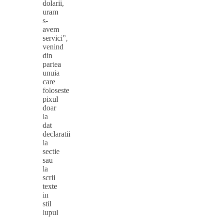
dolarii,
uram
s-
avem
servici”,
venind
din
partea
unuia
care
foloseste
pixul
doar
la
dat
declaratii
la
sectie
sau
la
scrii
texte
in
stil
lupul