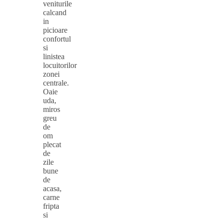
veniturile
calcand
in
picioare
confortul
si
linistea
locuitorilor
zonei
centrale.
Oaie
uda,
miros
greu
de
om
plecat
de
zile
bune
de
acasa,
carne
fripta
si