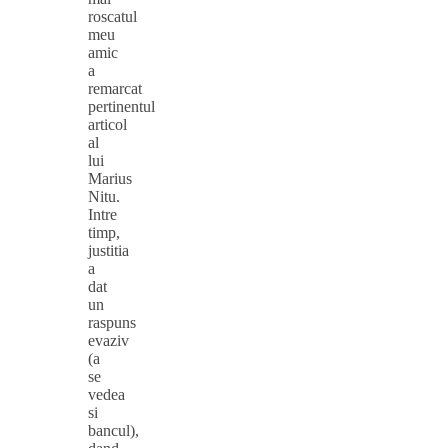
roscatul
meu
amic
a
remarcat
pertinentul
articol
al
lui
Marius
Nitu.
Intre
timp,
justitia
a
dat
un
raspuns
evaziv
(a
se
vedea
si
bancul),