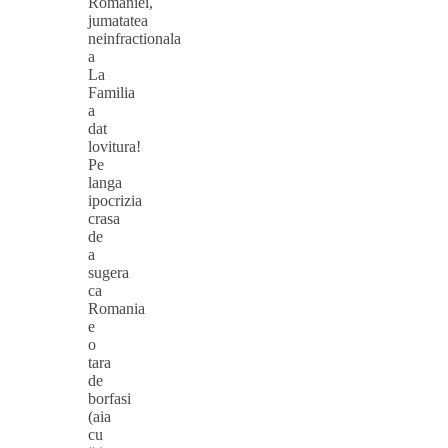
Romaniei,
jumatatea
neinfractionala
a
La
Familia
a
dat
lovitura!
Pe
langa
ipocrizia
crasa
de
a
sugera
ca
Romania
e
o
tara
de
borfasi
(aia
cu