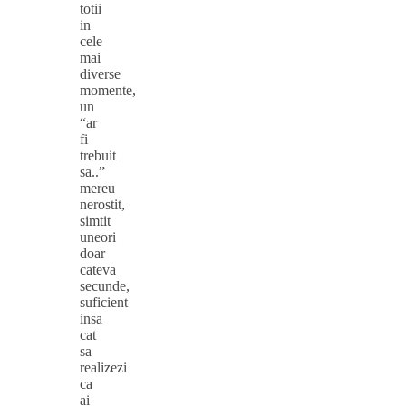
totii
in
cele
mai
diverse
momente,
un
“ar
fi
trebuit
sa..”
mereu
nerostit,
simtit
uneori
doar
cateva
secunde,
suficient
insa
cat
sa
realizezi
ca
ai