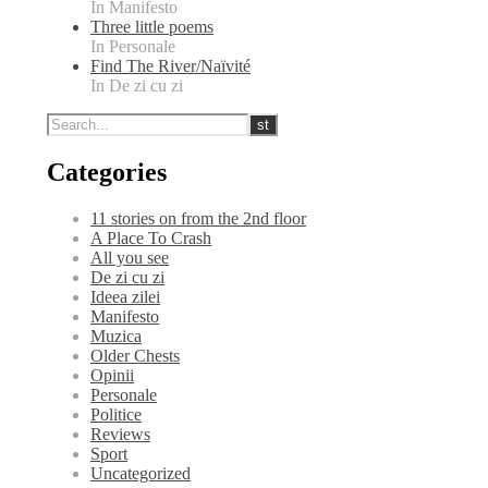
In Manifesto
Three little poems
In Personale
Find The River/Naïvité
In De zi cu zi
Categories
11 stories on from the 2nd floor
A Place To Crash
All you see
De zi cu zi
Ideea zilei
Manifesto
Muzica
Older Chests
Opinii
Personale
Politice
Reviews
Sport
Uncategorized