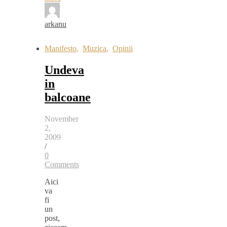
arkanu
Manifesto
,
Muzica
,
Opinii
Undeva
in
balcoane
November
2,
2009
/
0
Comments
Aici
va
fi
un
post,