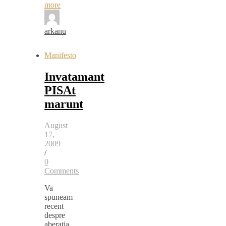
more
arkanu
Manifesto
Invatamant
PISAt
marunt
August
17,
2009
/
0
Comments
Va
spuneam
recent
despre
aberatia