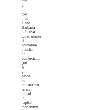
tem
c-
a
fost
prea
bland.
Barbaria
olfactiva,
ţopârlănimea
si
adunatura
pestrita
de
comercianti,
şuţi
si
gura-
casca
au
transformat
iarasi
orasul
in
capitala
marlanimii.