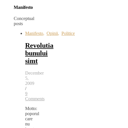
Manifesto
Conceptual
posts
Manifesto
,
Opinii
,
Politice
Revolutia
bunului
simt
December
5,
2009
/
9
Comments
Motto:
poporul
care
nu