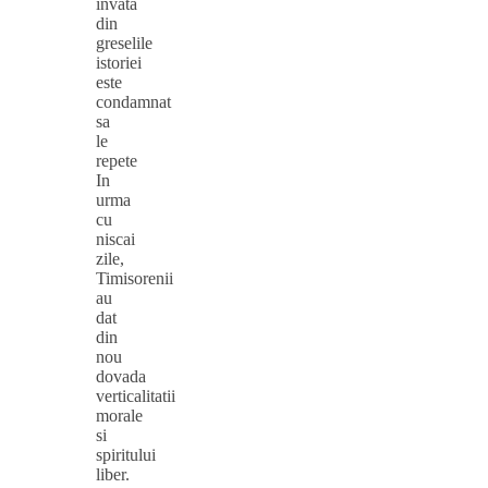
invata
din
greselile
istoriei
este
condamnat
sa
le
repete
In
urma
cu
niscai
zile,
Timisorenii
au
dat
din
nou
dovada
verticalitatii
morale
si
spiritului
liber.