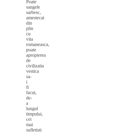
Poate
sangele
sarbesc,
amestecat
din
plin
cu
vita
romaneasca,
poate
apropierea
de
civilizatia
vestica
sa-
i
fi
facut,
de-
a
lungul
timpului,
cei
mai
sufletisti