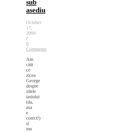
sub
asediu
October
17,
2009
/
0
Comments
Am
citit
ce
zicea
George
despre
zilele
iasiului
(da,
asa
e
corect!)
si
ma