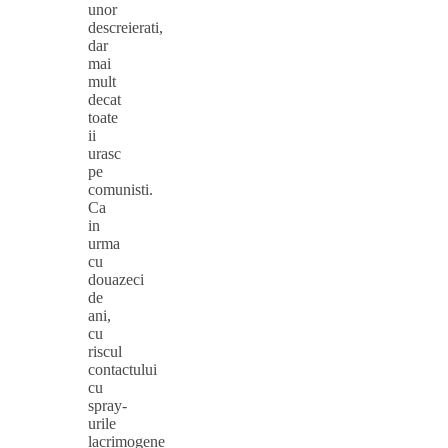
unor
descreierati,
dar
mai
mult
decat
toate
ii
urasc
pe
comunisti.
Ca
in
urma
cu
douazeci
de
ani,
cu
riscul
contactului
cu
spray-
urile
lacrimogene