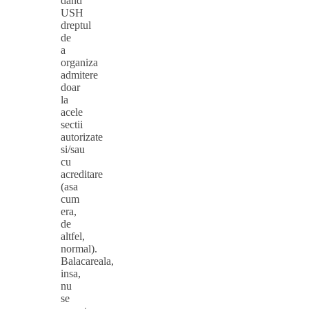
dand
USH
dreptul
de
a
organiza
admitere
doar
la
acele
sectii
autorizate
si/sau
cu
acreditare
(asa
cum
era,
de
altfel,
normal).
Balacareala,
insa,
nu
se