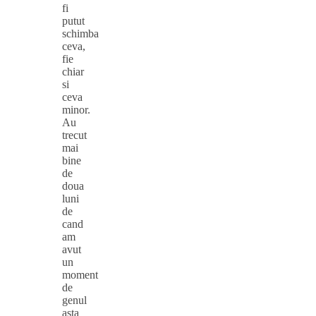
fi
putut
schimba
ceva,
fie
chiar
si
ceva
minor.
Au
trecut
mai
bine
de
doua
luni
de
cand
am
avut
un
moment
de
genul
asta