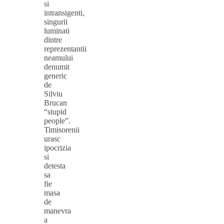
si
intransigenti,
singurii
luminati
dintre
reprezentantii
neamului
denumit
generic
de
Silviu
Brucan
“stupid
people”.
Timisorenii
urasc
ipocrizia
si
detesta
sa
fie
masa
de
manevra
a