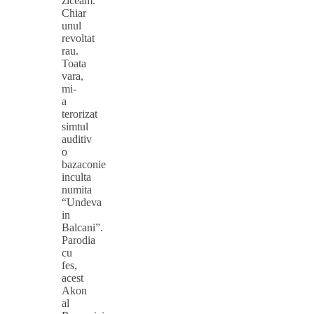
ziceam.
Chiar
unul
revoltat
rau.
Toata
vara,
mi-
a
terorizat
simtul
auditiv
o
bazaconie
inculta
numita
“Undeva
in
Balcani”.
Parodia
cu
fes,
acest
Akon
al