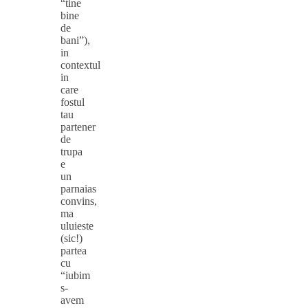
“tine
bine
de
bani”),
in
contextul
in
care
fostul
tau
partener
de
trupa
e
un
parnaias
convins,
ma
uluieste
(sic!)
partea
cu
“iubim
s-
avem