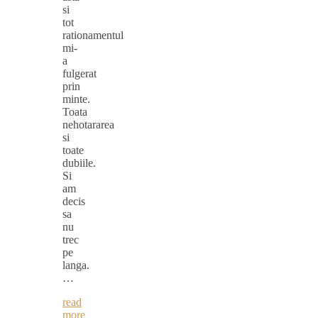
si
tot
rationamentul
mi-
a
fulgerat
prin
minte.
Toata
nehotararea
si
toate
dubiile.
Si
am
decis
sa
nu
trec
pe
langa.
…
read
more